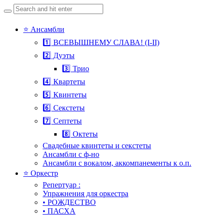
Search
for:
Skip
⭐ Ансамбли
to
1️⃣ ВСЕВЫШНЕМУ СЛАВА! (I-II)
content
2️⃣ Дуэты
3️⃣ Трио
4️⃣ Квартеты
5️⃣ Квинтеты
6️⃣ Секстеты
7️⃣ Септеты
8️⃣ Октеты
Свадебные квинтеты и секстеты
Ансамбли с ф-но
Ансамбли с вокалом, аккомпанементы к о.п.
⭐ Оркестр
Репертуар :
Упражнения для оркестра
• РОЖДЕСТВО
• ПАСХА