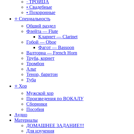
· ТРОИЦА
• Свадебные
• Похоронные
⭐ Специальность
Общий раздел
Флейта — Flute
Кларнет — Clarinet
Гобой — Oboe
Фагот — Bassoon
Валторна — French Horn
Труба, корнет
Тромбон
Альт
Тенор, баритон
Туба
⭐ Хор
Мужской хор
Произведения по ВОКАЛУ
Сборники
Пособия
Аудио
Материалы
ДОМАШНЕЕ ЗАДАНИЕ!!!
Для изучения