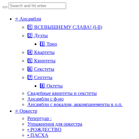
Search
for:
Skip
⭐ Ансамбли
to
1️⃣ ВСЕВЫШНЕМУ СЛАВА! (I-II)
content
2️⃣ Дуэты
3️⃣ Трио
4️⃣ Квартеты
5️⃣ Квинтеты
6️⃣ Секстеты
7️⃣ Септеты
8️⃣ Октеты
Свадебные квинтеты и секстеты
Ансамбли с ф-но
Ансамбли с вокалом, аккомпанементы к о.п.
⭐ Оркестр
Репертуар :
Упражнения для оркестра
• РОЖДЕСТВО
• ПАСХА