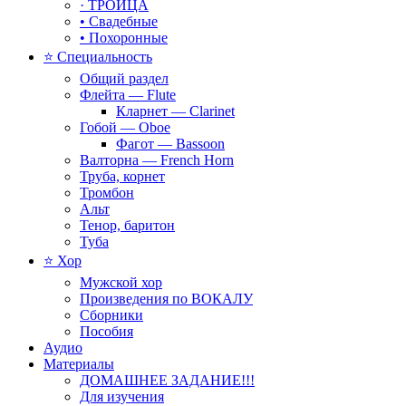
· ТРОИЦА
• Свадебные
• Похоронные
⭐ Специальность
Общий раздел
Флейта — Flute
Кларнет — Clarinet
Гобой — Oboe
Фагот — Bassoon
Валторна — French Horn
Труба, корнет
Тромбон
Альт
Тенор, баритон
Туба
⭐ Хор
Мужской хор
Произведения по ВОКАЛУ
Сборники
Пособия
Аудио
Материалы
ДОМАШНЕЕ ЗАДАНИЕ!!!
Для изучения