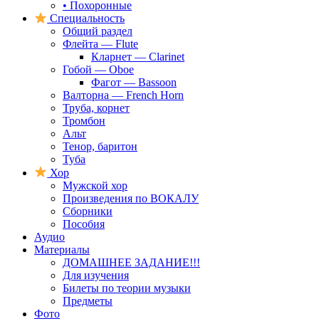
• Похоронные
Специальность
Общий раздел
Флейта — Flute
Кларнет — Clarinet
Гобой — Oboe
Фагот — Bassoon
Валторна — French Horn
Труба, корнет
Тромбон
Альт
Тенор, баритон
Туба
Хор
Мужской хор
Произведения по ВОКАЛУ
Сборники
Пособия
Аудио
Материалы
ДОМАШНЕЕ ЗАДАНИЕ!!!
Для изучения
Билеты по теории музыки
Предметы
Фото