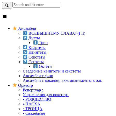
Search
for:
Skip
Ансамбли
to
ВСЕВЫШНЕМУ СЛАВА! (I-II)
content
Дуэты
Трио
Квартеты
Квинтеты
Секстеты
Септеты
Октеты
Свадебные квинтеты и секстеты
Ансамбли с ф-но
Ансамбли с вокалом, аккомпанементы к о.п.
Оркестр
Репертуар :
Упражнения для оркестра
• РОЖДЕСТВО
• ПАСХА
· ТРОИЦА
• Свадебные