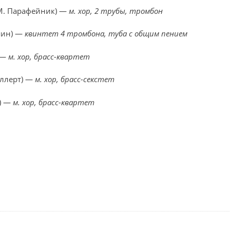
М. Парафейник) —
м. хор, 2 трубы, тромбон
шин) —
квинтет 4 тромбона, туба с общим пением
 —
м. хор, брасс-квартет
ллерт) —
м. хор, брасс-секстет
) —
м. хор, брасс-квартет