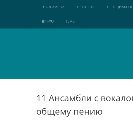
SKIP
⭐ АНСАМБЛИ
⭐ ОРКЕСТР
⭐ СПЕЦИАЛЬНО
TO
CONTENT
ℹ️ИНФО
ТЕМЫ
11 Ансамбли с вокал
общему пению