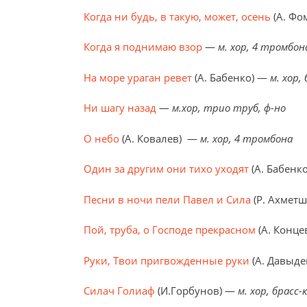
Когда ни будь, в такую, может, осень
(А. Фо
Когда я поднимаю взор
—
м. хор, 4 тромбон
На море ураган ревет
(А. Бабенко) —
м. хор,
Ни шагу назад
—
м.хор, трио труб, ф-но
О небо
(А. Ковалев) —
м. хор, 4 тромбона
Один за другим они тихо уходят
(А. Бабенк
Песни в ночи пели Павел и Сила
(Р. Ахмет
Пой, труба, о Господе прекрасном
(А. Конц
Руки, Твои пригвожденные руки
(А. Давыд
Силач Голиаф
(И.Горбунов) —
м. хор, брасс