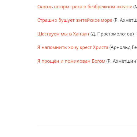
Сквозь шторм греха в безбрежном океане
(
Страшно бушует житейское море
(Р. Ахмет
Шествуем мы в Ханаан
(Д. Простомолотов)
Я напомнить хочу крест Христа
(Арнольд Ге
Я прощен и помилован Богом
(Р. Ахметшин