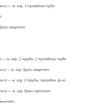
мин) —
м. хор, 3 тромбона-туба
а
 брасс-квартет
о) —
м. хор, 2 трубы, 2 тромбона, туба
шин) —
м. хор, брасс-квартет
евич) —
м. хор, 2 трубы, тромбон, ф-но
енко) —
м. хор, брасс-квинтет
-квинтет