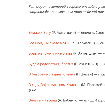
Категория, в которой собраны ансамбли раз
сопровождения вокальных произведений такж
Ближе к Богу
(Р. Ахметшин) —
братский хор
Бог мой, Ты скала моя
(Г. Я. Корчагин) —
см
Брат, напомни мне опять
(Р. Ахметшин) —
к
Будем радоваться, братья
(Р. Ахметшин) —
В безбрежной дали океана
(П.Цуман) —
муж
В саду Гефсиманском Христос
(М. Парафейн
ф-но
Великий Творец
(А. Бабенко) —
м. хор, 4 тр