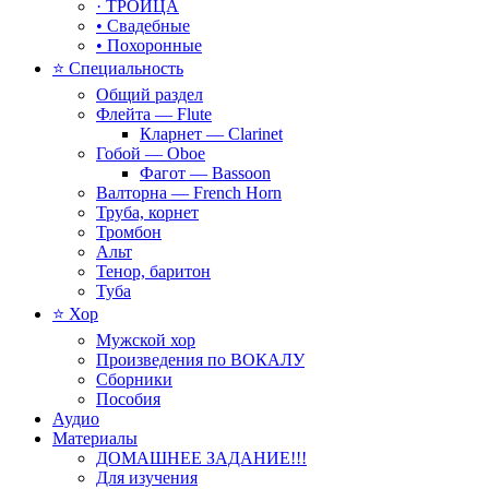
· ТРОИЦА
• Свадебные
• Похоронные
⭐ Специальность
Общий раздел
Флейта — Flute
Кларнет — Clarinet
Гобой — Oboe
Фагот — Bassoon
Валторна — French Horn
Труба, корнет
Тромбон
Альт
Тенор, баритон
Туба
⭐ Хор
Мужской хор
Произведения по ВОКАЛУ
Сборники
Пособия
Аудио
Материалы
ДОМАШНЕЕ ЗАДАНИЕ!!!
Для изучения