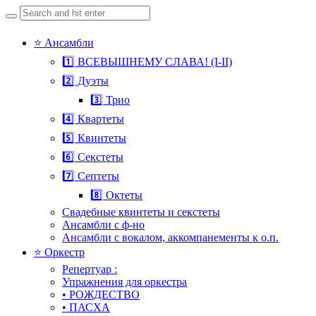
Search
for:
Skip
⭐ Ансамбли
to
1️⃣ ВСЕВЫШНЕМУ СЛАВА! (I-II)
content
2️⃣ Дуэты
3️⃣ Трио
4️⃣ Квартеты
5️⃣ Квинтеты
6️⃣ Секстеты
7️⃣ Септеты
8️⃣ Октеты
Свадебные квинтеты и секстеты
Ансамбли с ф-но
Ансамбли с вокалом, аккомпанементы к о.п.
⭐ Оркестр
Репертуар :
Упражнения для оркестра
• РОЖДЕСТВО
• ПАСХА