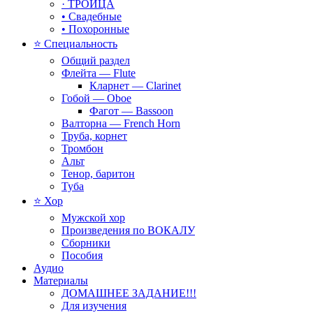
· ТРОИЦА
• Свадебные
• Похоронные
⭐ Специальность
Общий раздел
Флейта — Flute
Кларнет — Clarinet
Гобой — Oboe
Фагот — Bassoon
Валторна — French Horn
Труба, корнет
Тромбон
Альт
Тенор, баритон
Туба
⭐ Хор
Мужской хор
Произведения по ВОКАЛУ
Сборники
Пособия
Аудио
Материалы
ДОМАШНЕЕ ЗАДАНИЕ!!!
Для изучения