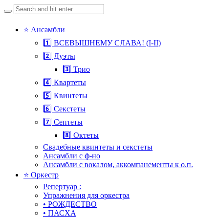
Search
for:
Skip
⭐ Ансамбли
to
1️⃣ ВСЕВЫШНЕМУ СЛАВА! (I-II)
content
2️⃣ Дуэты
3️⃣ Трио
4️⃣ Квартеты
5️⃣ Квинтеты
6️⃣ Секстеты
7️⃣ Септеты
8️⃣ Октеты
Свадебные квинтеты и секстеты
Ансамбли с ф-но
Ансамбли с вокалом, аккомпанементы к о.п.
⭐ Оркестр
Репертуар :
Упражнения для оркестра
• РОЖДЕСТВО
• ПАСХА