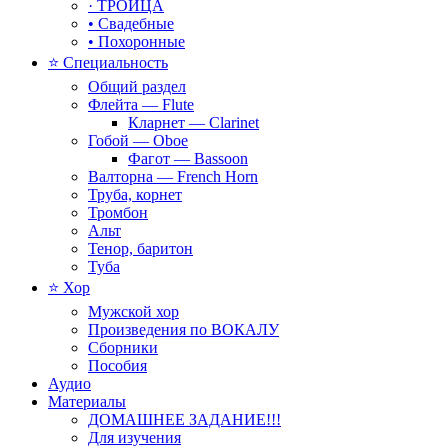
· ТРОИЦА
• Свадебные
• Похоронные
⭐ Специальность
Общий раздел
Флейта — Flute
Кларнет — Clarinet
Гобой — Oboe
Фагот — Bassoon
Валторна — French Horn
Труба, корнет
Тромбон
Альт
Тенор, баритон
Туба
⭐ Хор
Мужской хор
Произведения по ВОКАЛУ
Сборники
Пособия
Аудио
Материалы
ДОМАШНЕЕ ЗАДАНИЕ!!!
Для изучения