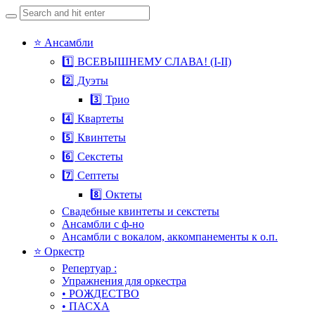
Search
for:
Skip
⭐ Ансамбли
to
1️⃣ ВСЕВЫШНЕМУ СЛАВА! (I-II)
content
2️⃣ Дуэты
3️⃣ Трио
4️⃣ Квартеты
5️⃣ Квинтеты
6️⃣ Секстеты
7️⃣ Септеты
8️⃣ Октеты
Свадебные квинтеты и секстеты
Ансамбли с ф-но
Ансамбли с вокалом, аккомпанементы к о.п.
⭐ Оркестр
Репертуар :
Упражнения для оркестра
• РОЖДЕСТВО
• ПАСХА