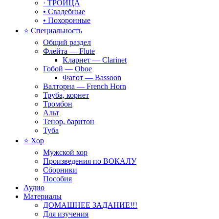
· ТРОИЦА
• Свадебные
• Похоронные
⭐ Специальность
Общий раздел
Флейта — Flute
Кларнет — Clarinet
Гобой — Oboe
Фагот — Bassoon
Валторна — French Horn
Труба, корнет
Тромбон
Альт
Тенор, баритон
Туба
⭐ Хор
Мужской хор
Произведения по ВОКАЛУ
Сборники
Пособия
Аудио
Материалы
ДОМАШНЕЕ ЗАДАНИЕ!!!
Для изучения