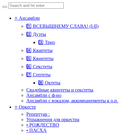
Search
for:
Skip
⭐ Ансамбли
to
1️⃣ ВСЕВЫШНЕМУ СЛАВА! (I-II)
content
2️⃣ Дуэты
3️⃣ Трио
4️⃣ Квартеты
5️⃣ Квинтеты
6️⃣ Секстеты
7️⃣ Септеты
8️⃣ Октеты
Свадебные квинтеты и секстеты
Ансамбли с ф-но
Ансамбли с вокалом, аккомпанементы к о.п.
⭐ Оркестр
Репертуар :
Упражнения для оркестра
• РОЖДЕСТВО
• ПАСХА