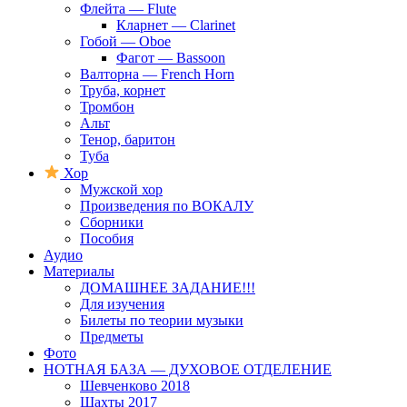
Флейта — Flute
Кларнет — Clarinet
Гобой — Oboe
Фагот — Bassoon
Валторна — French Horn
Труба, корнет
Тромбон
Альт
Тенор, баритон
Туба
Хор
Мужской хор
Произведения по ВОКАЛУ
Сборники
Пособия
Аудио
Материалы
ДОМАШНЕЕ ЗАДАНИЕ!!!
Для изучения
Билеты по теории музыки
Предметы
Фото
НОТНАЯ БАЗА — ДУХОВОЕ ОТДЕЛЕНИЕ
Шевченково 2018
Шахты 2017