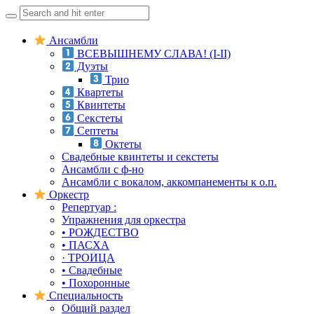
Search
for:
Skip
Ансамбли
to
ВСЕВЫШНЕМУ СЛАВА! (I-II)
content
Дуэты
Трио
Квартеты
Квинтеты
Секстеты
Септеты
Октеты
Свадебные квинтеты и секстеты
Ансамбли с ф-но
Ансамбли с вокалом, аккомпанементы к о.п.
Оркестр
Репертуар :
Упражнения для оркестра
• РОЖДЕСТВО
• ПАСХА
· ТРОИЦА
• Свадебные
• Похоронные
Специальность
Общий раздел