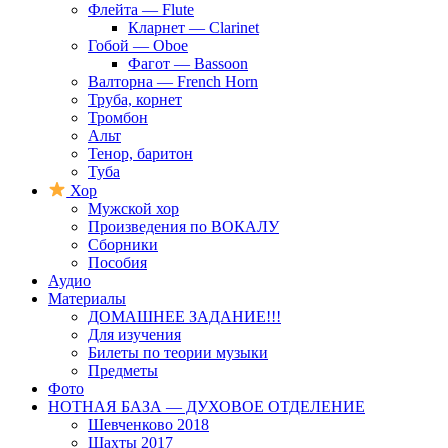
Флейта — Flute
Кларнет — Clarinet
Гобой — Oboe
Фагот — Bassoon
Валторна — French Horn
Труба, корнет
Тромбон
Альт
Тенор, баритон
Туба
Хор
Мужской хор
Произведения по ВОКАЛУ
Сборники
Пособия
Аудио
Материалы
ДОМАШНЕЕ ЗАДАНИЕ!!!
Для изучения
Билеты по теории музыки
Предметы
Фото
НОТНАЯ БАЗА — ДУХОВОЕ ОТДЕЛЕНИЕ
Шевченково 2018
Шахты 2017