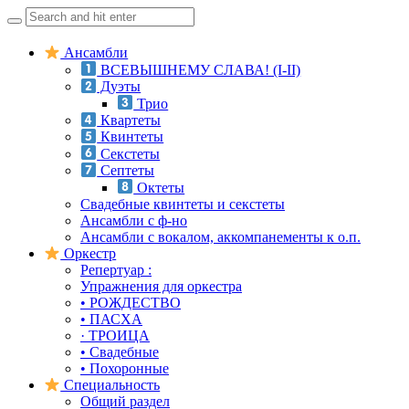
Search
for:
Skip
Ансамбли
to
ВСЕВЫШНЕМУ СЛАВА! (I-II)
content
Дуэты
Трио
Квартеты
Квинтеты
Секстеты
Септеты
Октеты
Свадебные квинтеты и секстеты
Ансамбли с ф-но
Ансамбли с вокалом, аккомпанементы к о.п.
Оркестр
Репертуар :
Упражнения для оркестра
• РОЖДЕСТВО
• ПАСХА
· ТРОИЦА
• Свадебные
• Похоронные
Специальность
Общий раздел