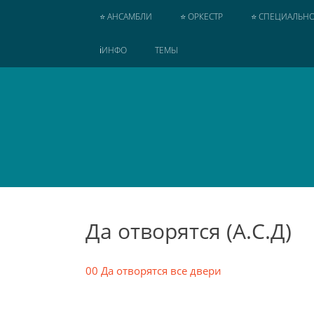
SKIP
⭐ АНСАМБЛИ
⭐ ОРКЕСТР
⭐ СПЕЦИАЛЬНО
TO
CONTENT
ℹ️ИНФО
ТЕМЫ
Да отворятся (А.С.Д)
00 Да отворятся все двери