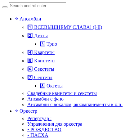
Search
for:
Skip
⭐ Ансамбли
to
1️⃣ ВСЕВЫШНЕМУ СЛАВА! (I-II)
content
2️⃣ Дуэты
3️⃣ Трио
4️⃣ Квартеты
5️⃣ Квинтеты
6️⃣ Секстеты
7️⃣ Септеты
8️⃣ Октеты
Свадебные квинтеты и секстеты
Ансамбли с ф-но
Ансамбли с вокалом, аккомпанементы к о.п.
⭐ Оркестр
Репертуар :
Упражнения для оркестра
• РОЖДЕСТВО
• ПАСХА