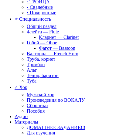
· ТРОИЦА
• Свадебные
• Похоронные
⭐ Специальность
Общий раздел
Флейта — Flute
Кларнет — Clarinet
Гобой — Oboe
Фагот — Bassoon
Валторна — French Horn
Труба, корнет
Тромбон
Альт
Тенор, баритон
Туба
⭐ Хор
Мужской хор
Произведения по ВОКАЛУ
Сборники
Пособия
Аудио
Материалы
ДОМАШНЕЕ ЗАДАНИЕ!!!
Для изучения