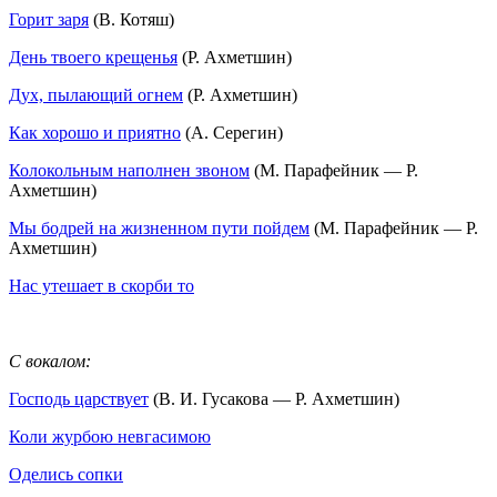
Горит заря
(В. Котяш)
День твоего крещенья
(Р. Ахметшин)
Дух, пылающий огнем
(Р. Ахметшин)
Как хорошо и приятно
(А. Серегин)
Колокольным наполнен звоном
(М. Парафейник — Р.
Ахметшин)
Мы бодрей на жизненном пути пойдем
(М. Парафейник — Р.
Ахметшин)
Нас утешает в скорби то
С вокалом:
Господь царствует
(В. И. Гусакова — Р. Ахметшин)
Коли журбою невгасимою
Оделись сопки