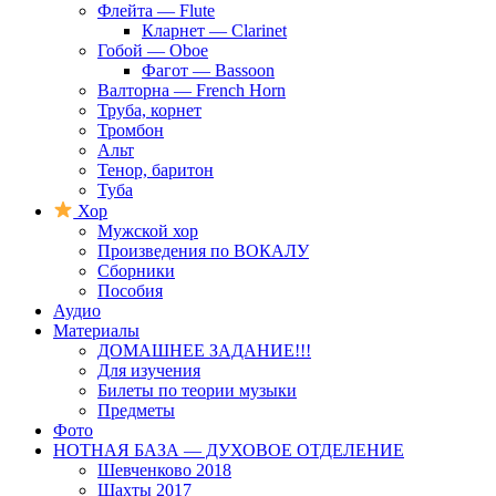
Флейта — Flute
Кларнет — Clarinet
Гобой — Oboe
Фагот — Bassoon
Валторна — French Horn
Труба, корнет
Тромбон
Альт
Тенор, баритон
Туба
Хор
Мужской хор
Произведения по ВОКАЛУ
Сборники
Пособия
Аудио
Материалы
ДОМАШНЕЕ ЗАДАНИЕ!!!
Для изучения
Билеты по теории музыки
Предметы
Фото
НОТНАЯ БАЗА — ДУХОВОЕ ОТДЕЛЕНИЕ
Шевченково 2018
Шахты 2017