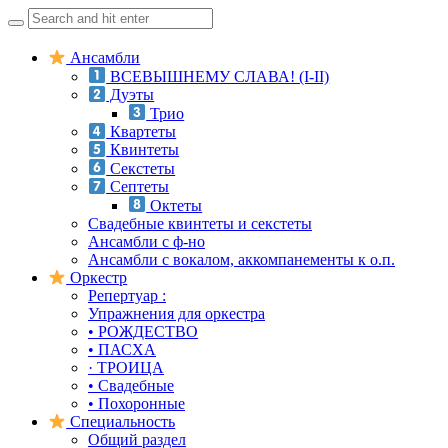
Search
for:
Skip
Ансамбли
to
ВСЕВЫШНЕМУ СЛАВА! (I-II)
content
Дуэты
Трио
Квартеты
Квинтеты
Секстеты
Септеты
Октеты
Свадебные квинтеты и секстеты
Ансамбли с ф-но
Ансамбли с вокалом, аккомпанементы к о.п.
Оркестр
Репертуар :
Упражнения для оркестра
• РОЖДЕСТВО
• ПАСХА
· ТРОИЦА
• Свадебные
• Похоронные
Специальность
Общий раздел