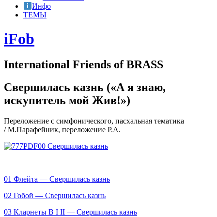
Инфо
ТЕМЫ
iFob
International Friends of BRASS
Свершилась казнь («А я знаю,
искупитель мой Жив!»)
Переложение с симфонического, пасхальная тематика
/ М.Парафейник, переложение Р.А.
00 Свершилась казнь
01 Флейта — Свершилась казнь
02 Гобой — Свершилась казнь
03 Кларнеты B І ІІ — Свершилась казнь