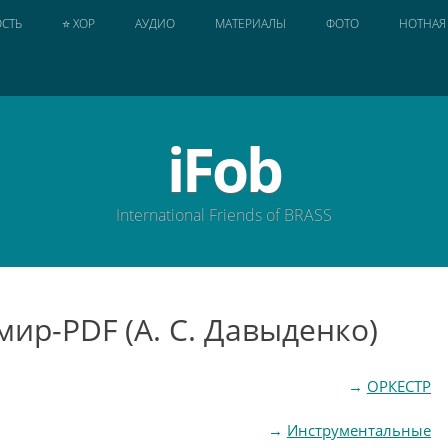
СТЬ
⭐ ХОР
АУДИО
МАТЕРИАЛЫ
ФОТО
НОТНАЯ
iFob
International Friends of BRASS
мир-PDF (А. С. Давыденко)
→
ОРКЕСТР
→
Инструментальные