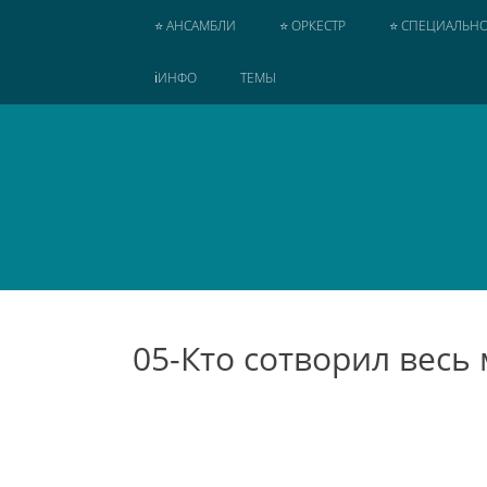
SKIP
⭐ АНСАМБЛИ
⭐ ОРКЕСТР
⭐ СПЕЦИАЛЬНО
TO
CONTENT
ℹ️ИНФО
ТЕМЫ
05-Кто сотворил весь 