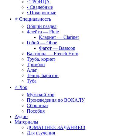
· ТРОИЦА
• Свадебные
• Похоронные
⭐ Специальность
Общий раздел
Флейта — Flute
Кларнет — Clarinet
Гобой — Oboe
Фагот — Bassoon
Валторна — French Horn
Труба, корнет
Тромбон
Альт
Тенор, баритон
Туба
⭐ Хор
Мужской хор
Произведения по ВОКАЛУ
Сборники
Пособия
Аудио
Материалы
ДОМАШНЕЕ ЗАДАНИЕ!!!
Для изучения