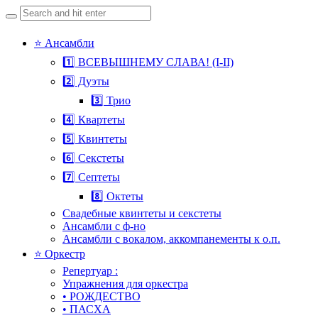
Search
for:
Skip
⭐ Ансамбли
to
1️⃣ ВСЕВЫШНЕМУ СЛАВА! (I-II)
content
2️⃣ Дуэты
3️⃣ Трио
4️⃣ Квартеты
5️⃣ Квинтеты
6️⃣ Секстеты
7️⃣ Септеты
8️⃣ Октеты
Свадебные квинтеты и секстеты
Ансамбли с ф-но
Ансамбли с вокалом, аккомпанементы к о.п.
⭐ Оркестр
Репертуар :
Упражнения для оркестра
• РОЖДЕСТВО
• ПАСХА