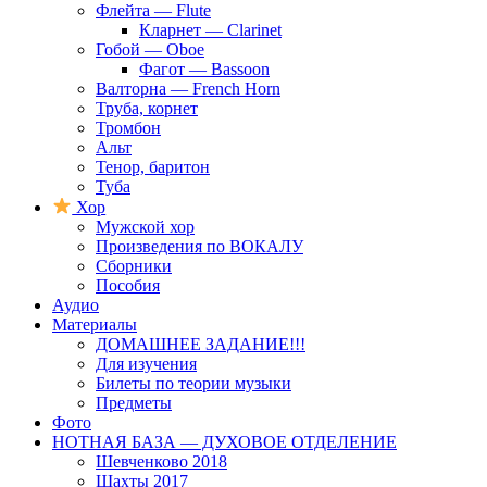
Флейта — Flute
Кларнет — Clarinet
Гобой — Oboe
Фагот — Bassoon
Валторна — French Horn
Труба, корнет
Тромбон
Альт
Тенор, баритон
Туба
Хор
Мужской хор
Произведения по ВОКАЛУ
Сборники
Пособия
Аудио
Материалы
ДОМАШНЕЕ ЗАДАНИЕ!!!
Для изучения
Билеты по теории музыки
Предметы
Фото
НОТНАЯ БАЗА — ДУХОВОЕ ОТДЕЛЕНИЕ
Шевченково 2018
Шахты 2017