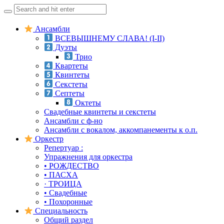
Search
for:
Skip
Ансамбли
to
ВСЕВЫШНЕМУ СЛАВА! (I-II)
content
Дуэты
Трио
Квартеты
Квинтеты
Секстеты
Септеты
Октеты
Свадебные квинтеты и секстеты
Ансамбли с ф-но
Ансамбли с вокалом, аккомпанементы к о.п.
Оркестр
Репертуар :
Упражнения для оркестра
• РОЖДЕСТВО
• ПАСХА
· ТРОИЦА
• Свадебные
• Похоронные
Специальность
Общий раздел