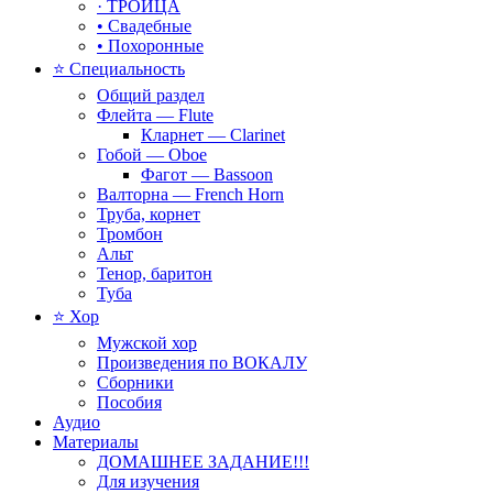
· ТРОИЦА
• Свадебные
• Похоронные
⭐ Специальность
Общий раздел
Флейта — Flute
Кларнет — Clarinet
Гобой — Oboe
Фагот — Bassoon
Валторна — French Horn
Труба, корнет
Тромбон
Альт
Тенор, баритон
Туба
⭐ Хор
Мужской хор
Произведения по ВОКАЛУ
Сборники
Пособия
Аудио
Материалы
ДОМАШНЕЕ ЗАДАНИЕ!!!
Для изучения