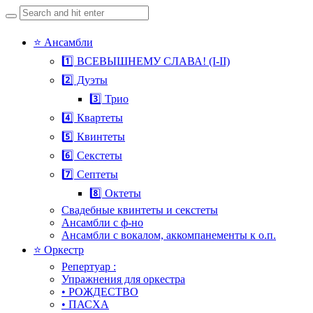
Search
for:
Skip
⭐ Ансамбли
to
1️⃣ ВСЕВЫШНЕМУ СЛАВА! (I-II)
content
2️⃣ Дуэты
3️⃣ Трио
4️⃣ Квартеты
5️⃣ Квинтеты
6️⃣ Секстеты
7️⃣ Септеты
8️⃣ Октеты
Свадебные квинтеты и секстеты
Ансамбли с ф-но
Ансамбли с вокалом, аккомпанементы к о.п.
⭐ Оркестр
Репертуар :
Упражнения для оркестра
• РОЖДЕСТВО
• ПАСХА