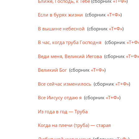
Ближе, Господь, к Тебе
(сборник
«Т+Ф»
)
Если в бурях жизни
(сборник
«Т+Ф»
)
В вышине небесной
(сборник
«Т+Ф»
)
В час, когда труба Господня
(сборник
«Т+Ф
Веди меня, Великий Иегова
(сборник
«Т+Ф
Великий Бог
(сборник
«Т+Ф»
)
Все сейчас изменилось
(сборник
«Т+Ф»
)
Все Иисусу отдаю я
(сборник
«Т+Ф»
)
Из года в год — Труба
Когда на плечи (труба) — старая
Любит мой иисус меня
(сборник
«Т+Ф»
)