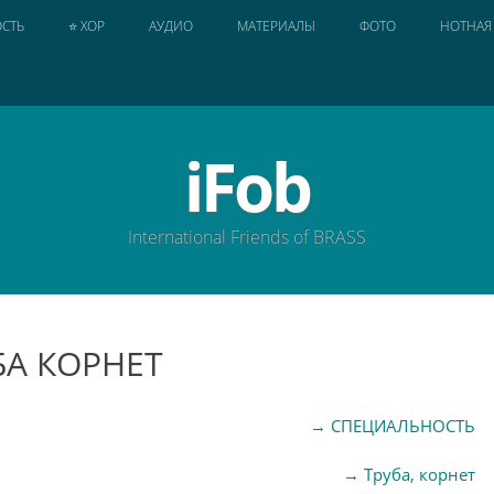
СТЬ
⭐ ХОР
АУДИО
МАТЕРИАЛЫ
ФОТО
НОТНАЯ
iFob
International Friends of BRASS
БА КОРНЕТ
→
СПЕЦИАЛЬНОСТЬ
→
Труба, корнет