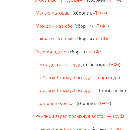
Малые мы овцы
(сборник
«Т+Ф»
)
Мой дом на небе
(сборник
«Т+Ф»
)
Находясь во тьме
(сборник
«Т+Ф»
)
О детки идите
(сборник
«Т+Ф»
)
Песня достигла сердца
(сборник
«Т+Ф»
)
По Слову Твоему, Господь — партитура
По Слову Твоему, Господь
— Tromba in Sib
Полночь глубокая
(сборник
«Т+Ф»
)
Румяной зарей полыхнул восток — Труба
Слышу голос Спасителя
(сборник
«Т+Ф»
)