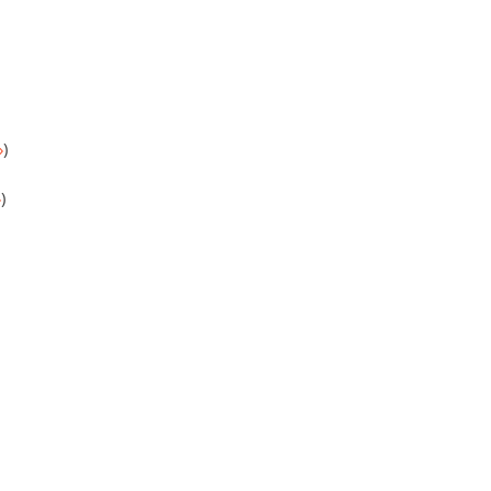
»
)
»
)