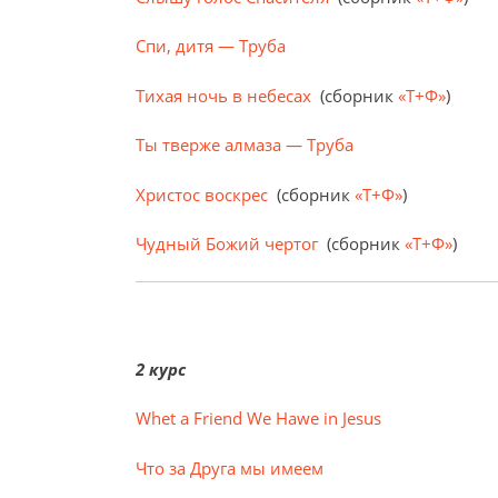
Спи, дитя — Труба
Тихая ночь в небесах
(сборник
«Т+Ф»
)
Ты тверже алмаза — Труба
Христос воскрес
(сборник
«Т+Ф»
)
Чудный Божий чертог
(сборник
«Т+Ф»
)
2 курс
Whet a Friend We Hawe in Jesus
Что за Друга мы имеем