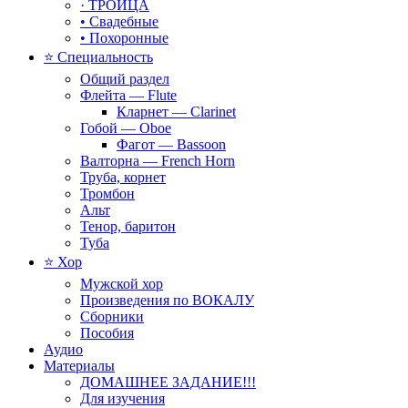
· ТРОИЦА
• Свадебные
• Похоронные
⭐ Специальность
Общий раздел
Флейта — Flute
Кларнет — Clarinet
Гобой — Oboe
Фагот — Bassoon
Валторна — French Horn
Труба, корнет
Тромбон
Альт
Тенор, баритон
Туба
⭐ Хор
Мужской хор
Произведения по ВОКАЛУ
Сборники
Пособия
Аудио
Материалы
ДОМАШНЕЕ ЗАДАНИЕ!!!
Для изучения