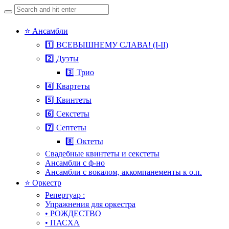
Search
for:
Skip
⭐ Ансамбли
to
1️⃣ ВСЕВЫШНЕМУ СЛАВА! (I-II)
content
2️⃣ Дуэты
3️⃣ Трио
4️⃣ Квартеты
5️⃣ Квинтеты
6️⃣ Секстеты
7️⃣ Септеты
8️⃣ Октеты
Свадебные квинтеты и секстеты
Ансамбли с ф-но
Ансамбли с вокалом, аккомпанементы к о.п.
⭐ Оркестр
Репертуар :
Упражнения для оркестра
• РОЖДЕСТВО
• ПАСХА