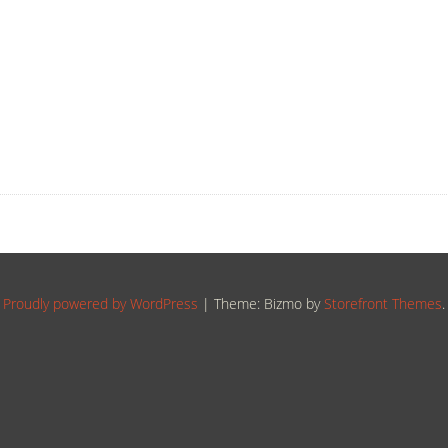
Proudly powered by WordPress
|
Theme: Bizmo by
Storefront Themes
.