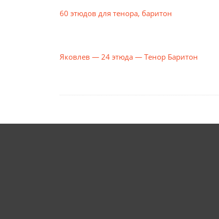
60 этюдов для тенора, баритон
Яковлев — 24 этюда — Тенор Баритон