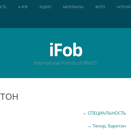
СТЬ
⭐ ХОР
АУДИО
МАТЕРИАЛЫ
ФОТО
НОТНАЯ
iFob
International Friends of BRASS
ИТОН
→
СПЕЦИАЛЬНОСТЬ
→
Тенор, баритон