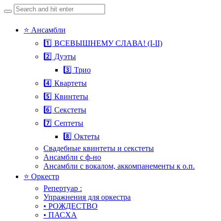
Search
for:
Skip
⭐ Ансамбли
to
1️⃣ ВСЕВЫШНЕМУ СЛАВА! (I-II)
content
2️⃣ Дуэты
3️⃣ Трио
4️⃣ Квартеты
5️⃣ Квинтеты
6️⃣ Секстеты
7️⃣ Септеты
8️⃣ Октеты
Свадебные квинтеты и секстеты
Ансамбли с ф-но
Ансамбли с вокалом, аккомпанементы к о.п.
⭐ Оркестр
Репертуар :
Упражнения для оркестра
• РОЖДЕСТВО
• ПАСХА