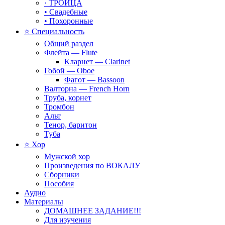
· ТРОИЦА
• Свадебные
• Похоронные
⭐ Специальность
Общий раздел
Флейта — Flute
Кларнет — Clarinet
Гобой — Oboe
Фагот — Bassoon
Валторна — French Horn
Труба, корнет
Тромбон
Альт
Тенор, баритон
Туба
⭐ Хор
Мужской хор
Произведения по ВОКАЛУ
Сборники
Пособия
Аудио
Материалы
ДОМАШНЕЕ ЗАДАНИЕ!!!
Для изучения