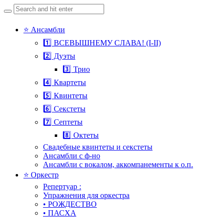
Search
for:
Skip
⭐ Ансамбли
to
1️⃣ ВСЕВЫШНЕМУ СЛАВА! (I-II)
content
2️⃣ Дуэты
3️⃣ Трио
4️⃣ Квартеты
5️⃣ Квинтеты
6️⃣ Секстеты
7️⃣ Септеты
8️⃣ Октеты
Свадебные квинтеты и секстеты
Ансамбли с ф-но
Ансамбли с вокалом, аккомпанементы к о.п.
⭐ Оркестр
Репертуар :
Упражнения для оркестра
• РОЖДЕСТВО
• ПАСХА