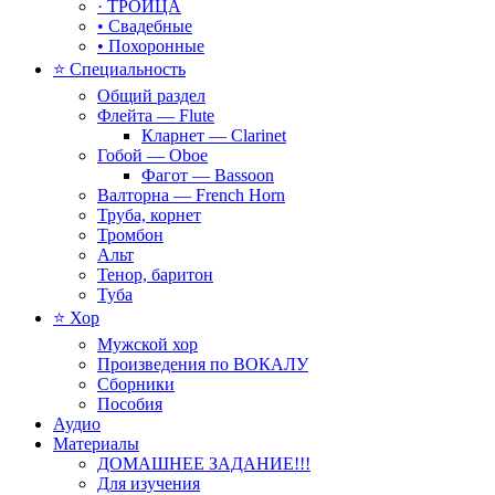
· ТРОИЦА
• Свадебные
• Похоронные
⭐ Специальность
Общий раздел
Флейта — Flute
Кларнет — Clarinet
Гобой — Oboe
Фагот — Bassoon
Валторна — French Horn
Труба, корнет
Тромбон
Альт
Тенор, баритон
Туба
⭐ Хор
Мужской хор
Произведения по ВОКАЛУ
Сборники
Пособия
Аудио
Материалы
ДОМАШНЕЕ ЗАДАНИЕ!!!
Для изучения