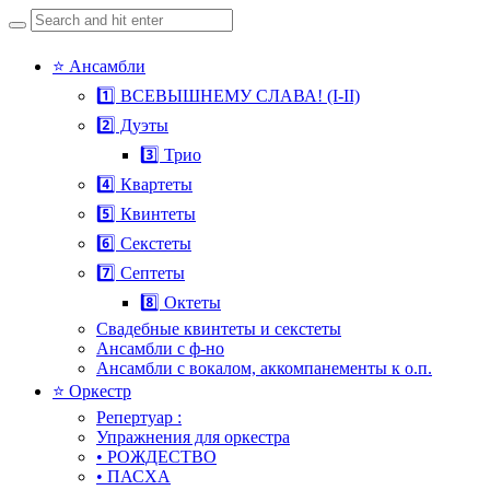
Search
for:
Skip
⭐ Ансамбли
to
1️⃣ ВСЕВЫШНЕМУ СЛАВА! (I-II)
content
2️⃣ Дуэты
3️⃣ Трио
4️⃣ Квартеты
5️⃣ Квинтеты
6️⃣ Секстеты
7️⃣ Септеты
8️⃣ Октеты
Свадебные квинтеты и секстеты
Ансамбли с ф-но
Ансамбли с вокалом, аккомпанементы к о.п.
⭐ Оркестр
Репертуар :
Упражнения для оркестра
• РОЖДЕСТВО
• ПАСХА