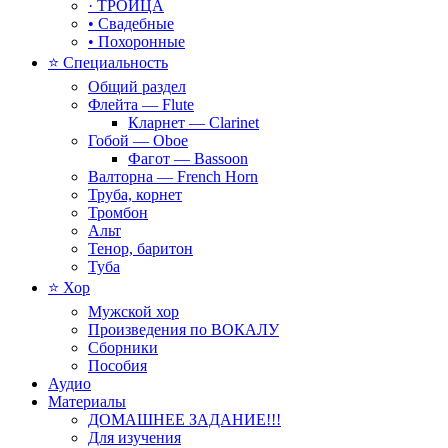
· ТРОИЦА
• Свадебные
• Похоронные
⭐ Специальность
Общий раздел
Флейта — Flute
Кларнет — Clarinet
Гобой — Oboe
Фагот — Bassoon
Валторна — French Horn
Труба, корнет
Тромбон
Альт
Тенор, баритон
Туба
⭐ Хор
Мужской хор
Произведения по ВОКАЛУ
Сборники
Пособия
Аудио
Материалы
ДОМАШНЕЕ ЗАДАНИЕ!!!
Для изучения