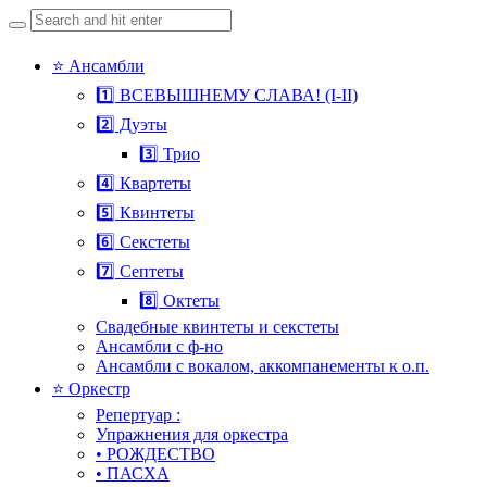
Search
for:
Skip
⭐ Ансамбли
to
1️⃣ ВСЕВЫШНЕМУ СЛАВА! (I-II)
content
2️⃣ Дуэты
3️⃣ Трио
4️⃣ Квартеты
5️⃣ Квинтеты
6️⃣ Секстеты
7️⃣ Септеты
8️⃣ Октеты
Свадебные квинтеты и секстеты
Ансамбли с ф-но
Ансамбли с вокалом, аккомпанементы к о.п.
⭐ Оркестр
Репертуар :
Упражнения для оркестра
• РОЖДЕСТВО
• ПАСХА