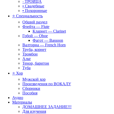
· ТРОИЦА
• Свадебные
• Похоронные
⭐ Специальность
Общий раздел
Флейта — Flute
Кларнет — Clarinet
Гобой — Oboe
Фагот — Bassoon
Валторна — French Horn
Труба, корнет
Тромбон
Альт
Тенор, баритон
Туба
⭐ Хор
Мужской хор
Произведения по ВОКАЛУ
Сборники
Пособия
Аудио
Материалы
ДОМАШНЕЕ ЗАДАНИЕ!!!
Для изучения