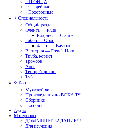
· ТРОИЦА
• Свадебные
• Похоронные
⭐ Специальность
Общий раздел
Флейта — Flute
Кларнет — Clarinet
Гобой — Oboe
Фагот — Bassoon
Валторна — French Horn
Труба, корнет
Тромбон
Альт
Тенор, баритон
Туба
⭐ Хор
Мужской хор
Произведения по ВОКАЛУ
Сборники
Пособия
Аудио
Материалы
ДОМАШНЕЕ ЗАДАНИЕ!!!
Для изучения