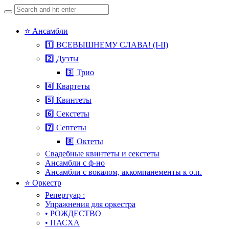
Search
for:
Skip
⭐ Ансамбли
to
1️⃣ ВСЕВЫШНЕМУ СЛАВА! (I-II)
content
2️⃣ Дуэты
3️⃣ Трио
4️⃣ Квартеты
5️⃣ Квинтеты
6️⃣ Секстеты
7️⃣ Септеты
8️⃣ Октеты
Свадебные квинтеты и секстеты
Ансамбли с ф-но
Ансамбли с вокалом, аккомпанементы к о.п.
⭐ Оркестр
Репертуар :
Упражнения для оркестра
• РОЖДЕСТВО
• ПАСХА