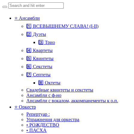
Search
for:
Skip
⭐ Ансамбли
to
1️⃣ ВСЕВЫШНЕМУ СЛАВА! (I-II)
content
2️⃣ Дуэты
3️⃣ Трио
4️⃣ Квартеты
5️⃣ Квинтеты
6️⃣ Секстеты
7️⃣ Септеты
8️⃣ Октеты
Свадебные квинтеты и секстеты
Ансамбли с ф-но
Ансамбли с вокалом, аккомпанементы к о.п.
⭐ Оркестр
Репертуар :
Упражнения для оркестра
• РОЖДЕСТВО
• ПАСХА