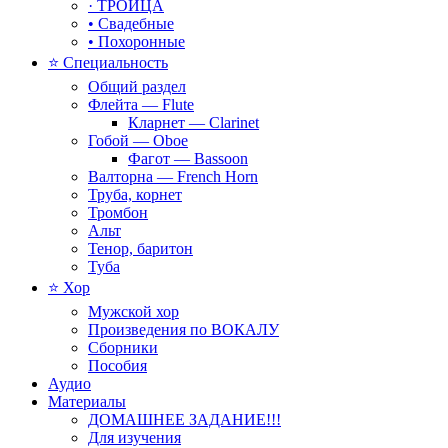
· ТРОИЦА
• Свадебные
• Похоронные
⭐ Специальность
Общий раздел
Флейта — Flute
Кларнет — Clarinet
Гобой — Oboe
Фагот — Bassoon
Валторна — French Horn
Труба, корнет
Тромбон
Альт
Тенор, баритон
Туба
⭐ Хор
Мужской хор
Произведения по ВОКАЛУ
Сборники
Пособия
Аудио
Материалы
ДОМАШНЕЕ ЗАДАНИЕ!!!
Для изучения