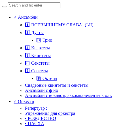
Search
for:
Skip
⭐ Ансамбли
to
1️⃣ ВСЕВЫШНЕМУ СЛАВА! (I-II)
content
2️⃣ Дуэты
3️⃣ Трио
4️⃣ Квартеты
5️⃣ Квинтеты
6️⃣ Секстеты
7️⃣ Септеты
8️⃣ Октеты
Свадебные квинтеты и секстеты
Ансамбли с ф-но
Ансамбли с вокалом, аккомпанементы к о.п.
⭐ Оркестр
Репертуар :
Упражнения для оркестра
• РОЖДЕСТВО
• ПАСХА