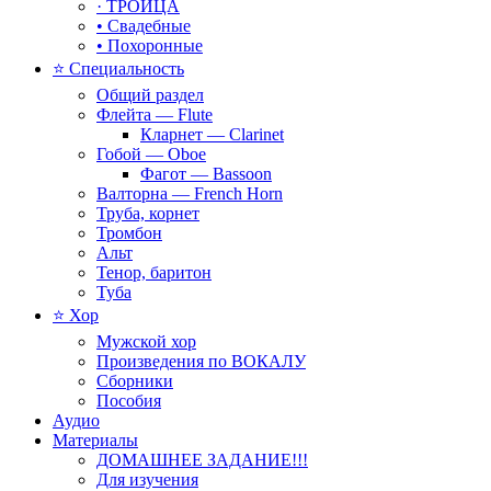
· ТРОИЦА
• Свадебные
• Похоронные
⭐ Специальность
Общий раздел
Флейта — Flute
Кларнет — Clarinet
Гобой — Oboe
Фагот — Bassoon
Валторна — French Horn
Труба, корнет
Тромбон
Альт
Тенор, баритон
Туба
⭐ Хор
Мужской хор
Произведения по ВОКАЛУ
Сборники
Пособия
Аудио
Материалы
ДОМАШНЕЕ ЗАДАНИЕ!!!
Для изучения