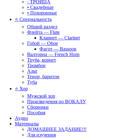
· ТРОИЦА
• Свадебные
• Похоронные
⭐ Специальность
Общий раздел
Флейта — Flute
Кларнет — Clarinet
Гобой — Oboe
Фагот — Bassoon
Валторна — French Horn
Труба, корнет
Тромбон
Альт
Тенор, баритон
Туба
⭐ Хор
Мужской хор
Произведения по ВОКАЛУ
Сборники
Пособия
Аудио
Материалы
ДОМАШНЕЕ ЗАДАНИЕ!!!
Для изучения