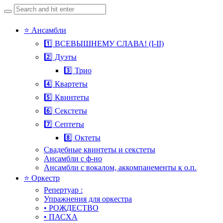
Search
for:
Skip
⭐ Ансамбли
to
1️⃣ ВСЕВЫШНЕМУ СЛАВА! (I-II)
content
2️⃣ Дуэты
3️⃣ Трио
4️⃣ Квартеты
5️⃣ Квинтеты
6️⃣ Секстеты
7️⃣ Септеты
8️⃣ Октеты
Свадебные квинтеты и секстеты
Ансамбли с ф-но
Ансамбли с вокалом, аккомпанементы к о.п.
⭐ Оркестр
Репертуар :
Упражнения для оркестра
• РОЖДЕСТВО
• ПАСХА