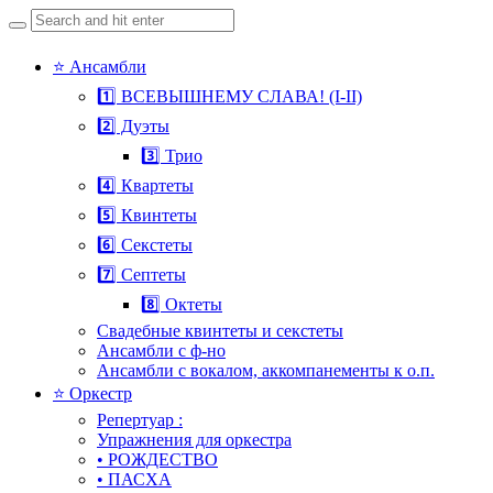
Search
for:
Skip
⭐ Ансамбли
to
1️⃣ ВСЕВЫШНЕМУ СЛАВА! (I-II)
content
2️⃣ Дуэты
3️⃣ Трио
4️⃣ Квартеты
5️⃣ Квинтеты
6️⃣ Секстеты
7️⃣ Септеты
8️⃣ Октеты
Свадебные квинтеты и секстеты
Ансамбли с ф-но
Ансамбли с вокалом, аккомпанементы к о.п.
⭐ Оркестр
Репертуар :
Упражнения для оркестра
• РОЖДЕСТВО
• ПАСХА