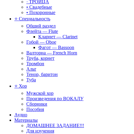
· ТРОИЦА
• Свадебные
• Похоронные
⭐ Специальность
Общий раздел
Флейта — Flute
Кларнет — Clarinet
Гобой — Oboe
Фагот — Bassoon
Валторна — French Horn
Труба, корнет
Тромбон
Альт
Тенор, баритон
Туба
⭐ Хор
Мужской хор
Произведения по ВОКАЛУ
Сборники
Пособия
Аудио
Материалы
ДОМАШНЕЕ ЗАДАНИЕ!!!
Для изучения