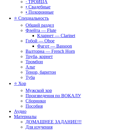
· ТРОИЦА
• Свадебные
• Похоронные
⭐ Специальность
Общий раздел
Флейта — Flute
Кларнет — Clarinet
Гобой — Oboe
Фагот — Bassoon
Валторна — French Horn
Труба, корнет
Тромбон
Альт
Тенор, баритон
Туба
⭐ Хор
Мужской хор
Произведения по ВОКАЛУ
Сборники
Пособия
Аудио
Материалы
ДОМАШНЕЕ ЗАДАНИЕ!!!
Для изучения