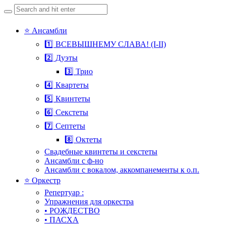
Search
for:
Skip
⭐ Ансамбли
to
1️⃣ ВСЕВЫШНЕМУ СЛАВА! (I-II)
content
2️⃣ Дуэты
3️⃣ Трио
4️⃣ Квартеты
5️⃣ Квинтеты
6️⃣ Секстеты
7️⃣ Септеты
8️⃣ Октеты
Свадебные квинтеты и секстеты
Ансамбли с ф-но
Ансамбли с вокалом, аккомпанементы к о.п.
⭐ Оркестр
Репертуар :
Упражнения для оркестра
• РОЖДЕСТВО
• ПАСХА