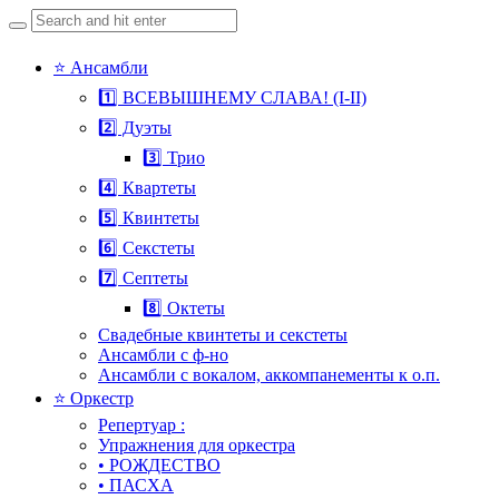
Search
for:
Skip
⭐ Ансамбли
to
1️⃣ ВСЕВЫШНЕМУ СЛАВА! (I-II)
content
2️⃣ Дуэты
3️⃣ Трио
4️⃣ Квартеты
5️⃣ Квинтеты
6️⃣ Секстеты
7️⃣ Септеты
8️⃣ Октеты
Свадебные квинтеты и секстеты
Ансамбли с ф-но
Ансамбли с вокалом, аккомпанементы к о.п.
⭐ Оркестр
Репертуар :
Упражнения для оркестра
• РОЖДЕСТВО
• ПАСХА