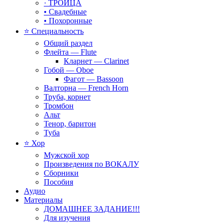
· ТРОИЦА
• Свадебные
• Похоронные
⭐ Специальность
Общий раздел
Флейта — Flute
Кларнет — Clarinet
Гобой — Oboe
Фагот — Bassoon
Валторна — French Horn
Труба, корнет
Тромбон
Альт
Тенор, баритон
Туба
⭐ Хор
Мужской хор
Произведения по ВОКАЛУ
Сборники
Пособия
Аудио
Материалы
ДОМАШНЕЕ ЗАДАНИЕ!!!
Для изучения