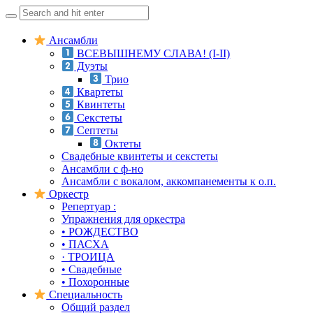
Search
for:
Skip
Ансамбли
to
ВСЕВЫШНЕМУ СЛАВА! (I-II)
content
Дуэты
Трио
Квартеты
Квинтеты
Секстеты
Септеты
Октеты
Свадебные квинтеты и секстеты
Ансамбли с ф-но
Ансамбли с вокалом, аккомпанементы к о.п.
Оркестр
Репертуар :
Упражнения для оркестра
• РОЖДЕСТВО
• ПАСХА
· ТРОИЦА
• Свадебные
• Похоронные
Специальность
Общий раздел