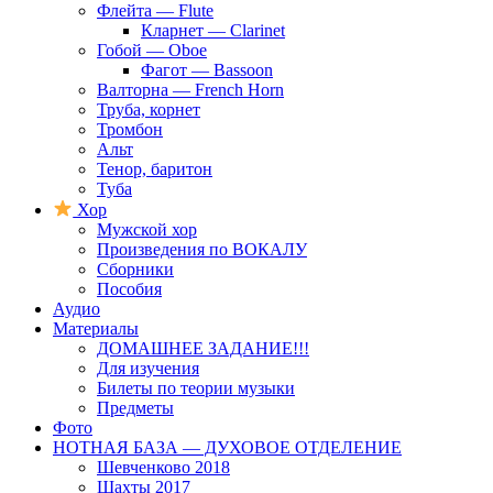
Флейта — Flute
Кларнет — Clarinet
Гобой — Oboe
Фагот — Bassoon
Валторна — French Horn
Труба, корнет
Тромбон
Альт
Тенор, баритон
Туба
Хор
Мужской хор
Произведения по ВОКАЛУ
Сборники
Пособия
Аудио
Материалы
ДОМАШНЕЕ ЗАДАНИЕ!!!
Для изучения
Билеты по теории музыки
Предметы
Фото
НОТНАЯ БАЗА — ДУХОВОЕ ОТДЕЛЕНИЕ
Шевченково 2018
Шахты 2017