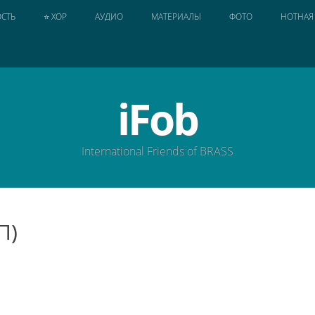
СТЬ
⭐ ХОР
АУДИО
МАТЕРИАЛЫ
ФОТО
НОТНАЯ
iFob
International Friends of BRASS
П)