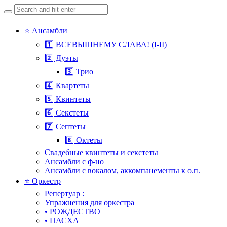
Search
for:
Skip
⭐ Ансамбли
to
1️⃣ ВСЕВЫШНЕМУ СЛАВА! (I-II)
content
2️⃣ Дуэты
3️⃣ Трио
4️⃣ Квартеты
5️⃣ Квинтеты
6️⃣ Секстеты
7️⃣ Септеты
8️⃣ Октеты
Свадебные квинтеты и секстеты
Ансамбли с ф-но
Ансамбли с вокалом, аккомпанементы к о.п.
⭐ Оркестр
Репертуар :
Упражнения для оркестра
• РОЖДЕСТВО
• ПАСХА