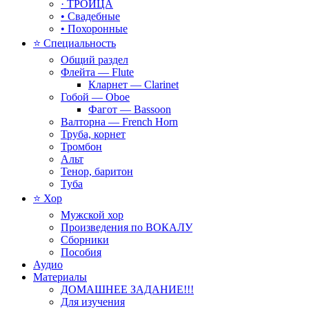
· ТРОИЦА
• Свадебные
• Похоронные
⭐ Специальность
Общий раздел
Флейта — Flute
Кларнет — Clarinet
Гобой — Oboe
Фагот — Bassoon
Валторна — French Horn
Труба, корнет
Тромбон
Альт
Тенор, баритон
Туба
⭐ Хор
Мужской хор
Произведения по ВОКАЛУ
Сборники
Пособия
Аудио
Материалы
ДОМАШНЕЕ ЗАДАНИЕ!!!
Для изучения