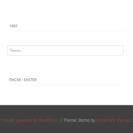
1997
Найти:
ПАСХА · EASTER
Proudly powered by WordPress
|
Theme: Bizmo by
Storefront Themes
.