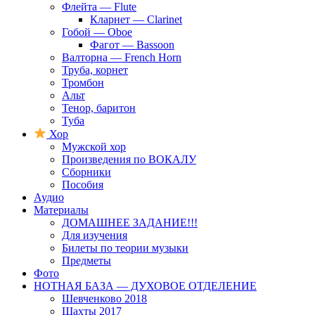
Флейта — Flute
Кларнет — Clarinet
Гобой — Oboe
Фагот — Bassoon
Валторна — French Horn
Труба, корнет
Тромбон
Альт
Тенор, баритон
Туба
Хор
Мужской хор
Произведения по ВОКАЛУ
Сборники
Пособия
Аудио
Материалы
ДОМАШНЕЕ ЗАДАНИЕ!!!
Для изучения
Билеты по теории музыки
Предметы
Фото
НОТНАЯ БАЗА — ДУХОВОЕ ОТДЕЛЕНИЕ
Шевченково 2018
Шахты 2017