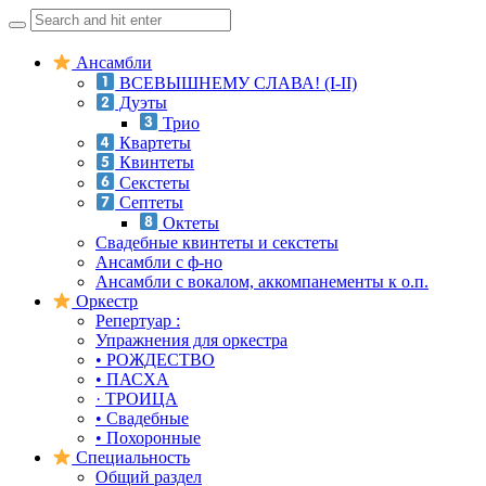
Search
for:
Skip
Ансамбли
to
ВСЕВЫШНЕМУ СЛАВА! (I-II)
content
Дуэты
Трио
Квартеты
Квинтеты
Секстеты
Септеты
Октеты
Свадебные квинтеты и секстеты
Ансамбли с ф-но
Ансамбли с вокалом, аккомпанементы к о.п.
Оркестр
Репертуар :
Упражнения для оркестра
• РОЖДЕСТВО
• ПАСХА
· ТРОИЦА
• Свадебные
• Похоронные
Специальность
Общий раздел