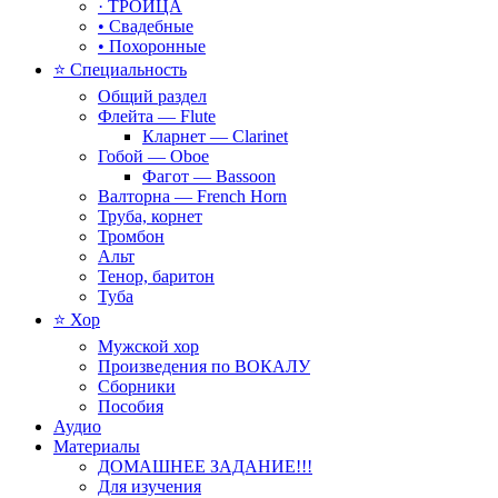
· ТРОИЦА
• Свадебные
• Похоронные
⭐ Специальность
Общий раздел
Флейта — Flute
Кларнет — Clarinet
Гобой — Oboe
Фагот — Bassoon
Валторна — French Horn
Труба, корнет
Тромбон
Альт
Тенор, баритон
Туба
⭐ Хор
Мужской хор
Произведения по ВОКАЛУ
Сборники
Пособия
Аудио
Материалы
ДОМАШНЕЕ ЗАДАНИЕ!!!
Для изучения