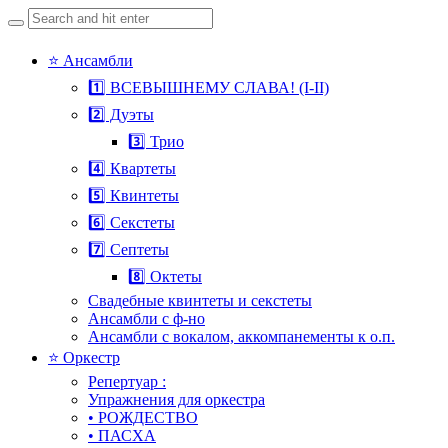
Search
for:
Skip
⭐ Ансамбли
to
1️⃣ ВСЕВЫШНЕМУ СЛАВА! (I-II)
content
2️⃣ Дуэты
3️⃣ Трио
4️⃣ Квартеты
5️⃣ Квинтеты
6️⃣ Секстеты
7️⃣ Септеты
8️⃣ Октеты
Свадебные квинтеты и секстеты
Ансамбли с ф-но
Ансамбли с вокалом, аккомпанементы к о.п.
⭐ Оркестр
Репертуар :
Упражнения для оркестра
• РОЖДЕСТВО
• ПАСХА