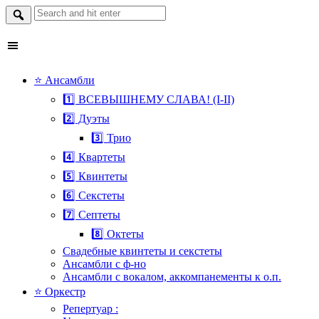
Search
for:
Skip
⭐ Ансамбли
to
1️⃣ ВСЕВЫШНЕМУ СЛАВА! (I-II)
content
2️⃣ Дуэты
3️⃣ Трио
4️⃣ Квартеты
5️⃣ Квинтеты
6️⃣ Секстеты
7️⃣ Септеты
8️⃣ Октеты
Свадебные квинтеты и секстеты
Ансамбли с ф-но
Ансамбли с вокалом, аккомпанементы к о.п.
⭐ Оркестр
Репертуар :