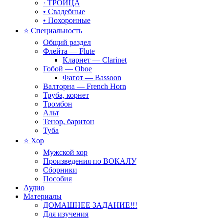
· ТРОИЦА
• Свадебные
• Похоронные
⭐ Специальность
Общий раздел
Флейта — Flute
Кларнет — Clarinet
Гобой — Oboe
Фагот — Bassoon
Валторна — French Horn
Труба, корнет
Тромбон
Альт
Тенор, баритон
Туба
⭐ Хор
Мужской хор
Произведения по ВОКАЛУ
Сборники
Пособия
Аудио
Материалы
ДОМАШНЕЕ ЗАДАНИЕ!!!
Для изучения