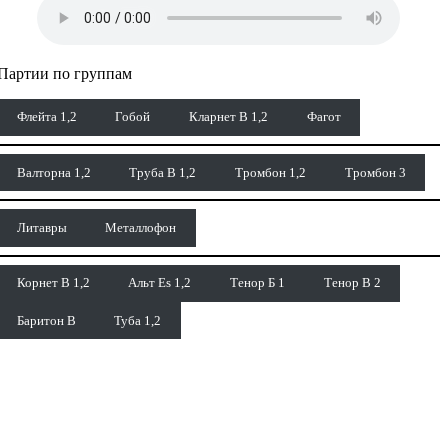
Партии по группам
Флейта 1,2
Гобой
Кларнет В 1,2
Фагот
Валторна 1,2
Труба В 1,2
Тромбон 1,2
Тромбон 3
Литавры
Металлофон
Корнет В 1,2
Альт Es 1,2
Тенор Б 1
Тенор В 2
Баритон В
Туба 1,2