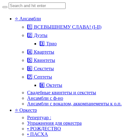
Search
for:
Skip
⭐ Ансамбли
to
1️⃣ ВСЕВЫШНЕМУ СЛАВА! (I-II)
content
2️⃣ Дуэты
3️⃣ Трио
4️⃣ Квартеты
5️⃣ Квинтеты
6️⃣ Секстеты
7️⃣ Септеты
8️⃣ Октеты
Свадебные квинтеты и секстеты
Ансамбли с ф-но
Ансамбли с вокалом, аккомпанементы к о.п.
⭐ Оркестр
Репертуар :
Упражнения для оркестра
• РОЖДЕСТВО
• ПАСХА