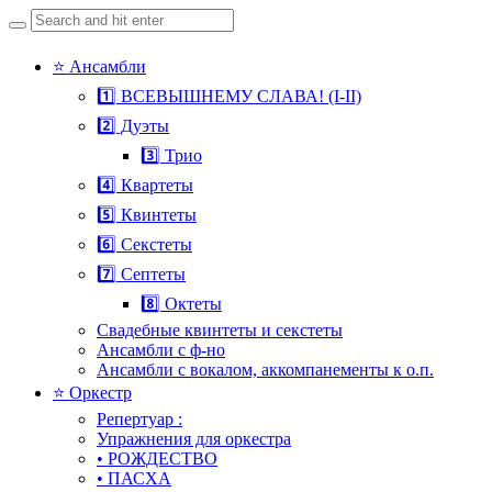
Search
for:
Skip
⭐ Ансамбли
to
1️⃣ ВСЕВЫШНЕМУ СЛАВА! (I-II)
content
2️⃣ Дуэты
3️⃣ Трио
4️⃣ Квартеты
5️⃣ Квинтеты
6️⃣ Секстеты
7️⃣ Септеты
8️⃣ Октеты
Свадебные квинтеты и секстеты
Ансамбли с ф-но
Ансамбли с вокалом, аккомпанементы к о.п.
⭐ Оркестр
Репертуар :
Упражнения для оркестра
• РОЖДЕСТВО
• ПАСХА