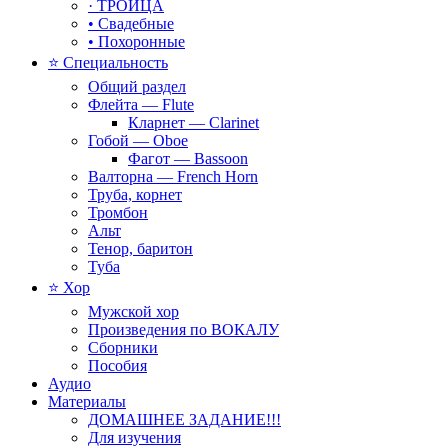
· ТРОИЦА
• Свадебные
• Похоронные
⭐ Специальность
Общий раздел
Флейта — Flute
Кларнет — Clarinet
Гобой — Oboe
Фагот — Bassoon
Валторна — French Horn
Труба, корнет
Тромбон
Альт
Тенор, баритон
Туба
⭐ Хор
Мужской хор
Произведения по ВОКАЛУ
Сборники
Пособия
Аудио
Материалы
ДОМАШНЕЕ ЗАДАНИЕ!!!
Для изучения