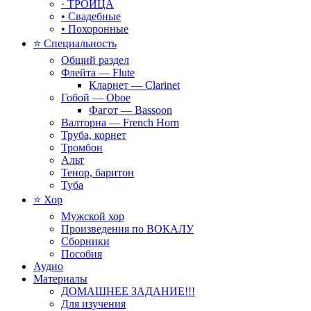
· ТРОИЦА
• Свадебные
• Похоронные
⭐ Специальность
Общий раздел
Флейта — Flute
Кларнет — Clarinet
Гобой — Oboe
Фагот — Bassoon
Валторна — French Horn
Труба, корнет
Тромбон
Альт
Тенор, баритон
Туба
⭐ Хор
Мужской хор
Произведения по ВОКАЛУ
Сборники
Пособия
Аудио
Материалы
ДОМАШНЕЕ ЗАДАНИЕ!!!
Для изучения