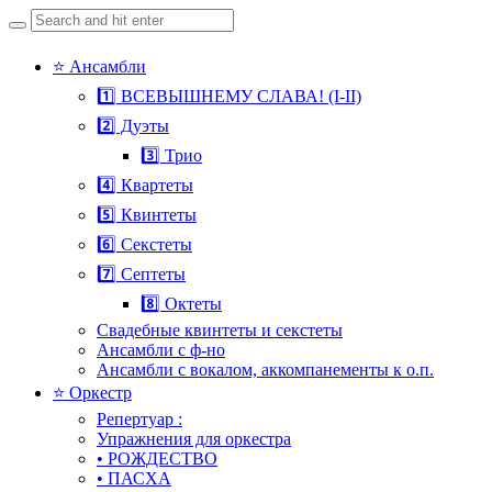
Search
for:
Skip
⭐ Ансамбли
to
1️⃣ ВСЕВЫШНЕМУ СЛАВА! (I-II)
content
2️⃣ Дуэты
3️⃣ Трио
4️⃣ Квартеты
5️⃣ Квинтеты
6️⃣ Секстеты
7️⃣ Септеты
8️⃣ Октеты
Свадебные квинтеты и секстеты
Ансамбли с ф-но
Ансамбли с вокалом, аккомпанементы к о.п.
⭐ Оркестр
Репертуар :
Упражнения для оркестра
• РОЖДЕСТВО
• ПАСХА