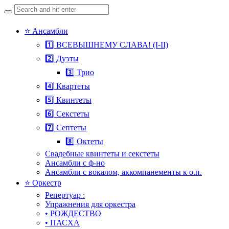
Search
for:
Skip
⭐ Ансамбли
to
1️⃣ ВСЕВЫШНЕМУ СЛАВА! (I-II)
content
2️⃣ Дуэты
3️⃣ Трио
4️⃣ Квартеты
5️⃣ Квинтеты
6️⃣ Секстеты
7️⃣ Септеты
8️⃣ Октеты
Свадебные квинтеты и секстеты
Ансамбли с ф-но
Ансамбли с вокалом, аккомпанементы к о.п.
⭐ Оркестр
Репертуар :
Упражнения для оркестра
• РОЖДЕСТВО
• ПАСХА