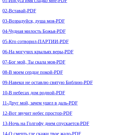
01-Иисуса имя сладко мне-PDF
02-Вставай-PDF
03-Возрадуйся, душа моя-PDF
04-Чудная милость Божья-PDF
05-Кто сотворил-ПАРТИИ-PDF
06-На могучих крыльях веры-PDF
07-Бог мой, Ты скала моя-PDF
08-В моем сердце покой-PDF
09-Навеки не оставлю святую Библию-PDF
10-В небесах дом родной-PDF
11-Друг мой, зачем ушел в даль-PDF
12-Вот звучит небес простор-PDF
13-Ночь на Голгофу днем спускается-PDF
14-О смерть где скажи твое жало-PDF