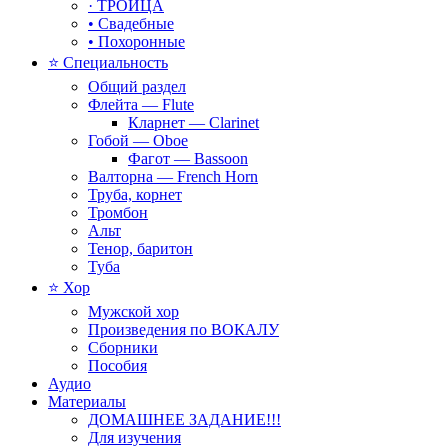
· ТРОИЦА
• Свадебные
• Похоронные
⭐ Специальность
Общий раздел
Флейта — Flute
Кларнет — Clarinet
Гобой — Oboe
Фагот — Bassoon
Валторна — French Horn
Труба, корнет
Тромбон
Альт
Тенор, баритон
Туба
⭐ Хор
Мужской хор
Произведения по ВОКАЛУ
Сборники
Пособия
Аудио
Материалы
ДОМАШНЕЕ ЗАДАНИЕ!!!
Для изучения